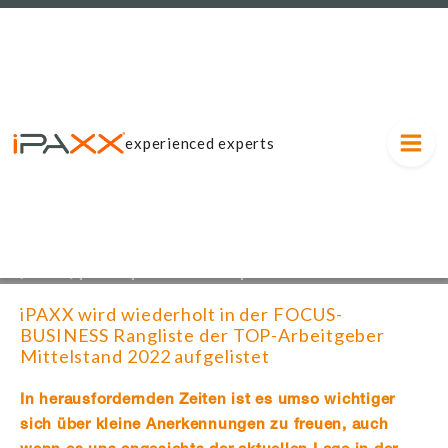
experienced experts
(m/w/x) | 9600 | Freiberuflich | Start:
+++
ILE RPG-Entw
| Laufzeit: 31.12.2027 |
01.0
iPAXX wird wiederholt in der FOCUS-
BUSINESS Rangliste der TOP-Arbeitgeber
Mittelstand 2022 aufgelistet
In herausfordernden Zeiten ist es umso wichtiger
sich über kleine Anerkennungen zu freuen, auch