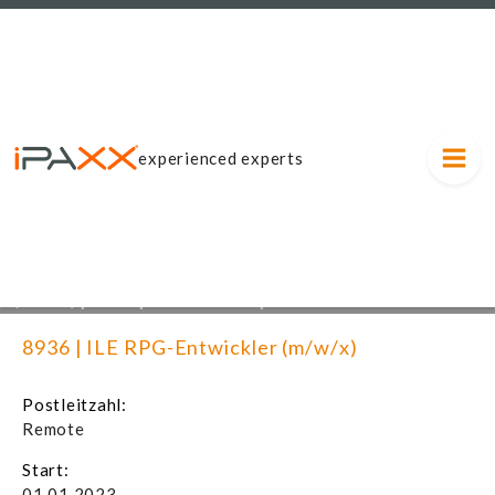
experienced experts
(m/w/x) | 9606 | Freiberuflich | Start:
+++
Administrator E
fzeit: 31.12.2026 / 90 PT ++ |
| Start: 01.0
8936 | ILE RPG-Entwickler (m/w/x)
Postleitzahl:
Remote
Start:
01.01.2023