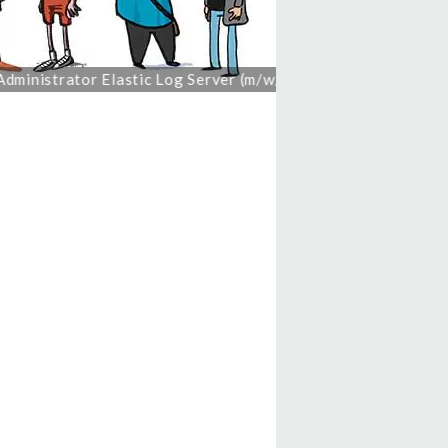
istrator Elastic Log Server (m/w/x) | 9605 | Freiberuflich | 