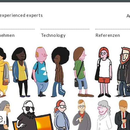
experienced experts
A
nehmen
Technology
Referenzen