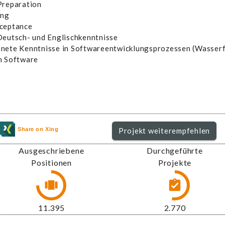
Preparation
ing
cceptance
Deutsch- und Englischkenntnisse
nete Kenntnisse in Softwareentwicklungsprozessen (Wasserfa
n Software
Share on Xing
Projekt weiterempfehlen
Ausgeschriebene
Durchgeführte
Positionen
Projekte
13.336
3.243