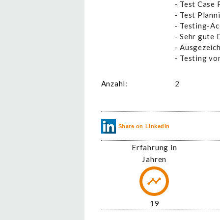
- Test Case 
- Test Plann
- Testing-A
- Sehr gute 
- Ausgezeich
- Testing vo
Anzahl:
2
Share on LinkedIn
Erfahrung in
Jahren
23