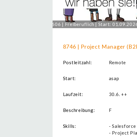
strator (m/w/x) | 9606 | Freiberuflich | Start: 01.09.2026 | 
8746 | Project Manager (B2
Postleitzahl:
Remote
Start:
asap
Laufzeit:
30.6. ++
Beschreibung:
F
Skills:
- Salesforce
- Project Pl