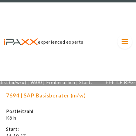
experienced experts
t (m/w/x) | 9600 | Freiberuflich | Start:
+++
ILE RPG-En
7 | Laufzeit: 31.12.2027 |
01
7694 | SAP Basisberater (m/w)
Postleitzahl:
Köln
Start:
16.10.17