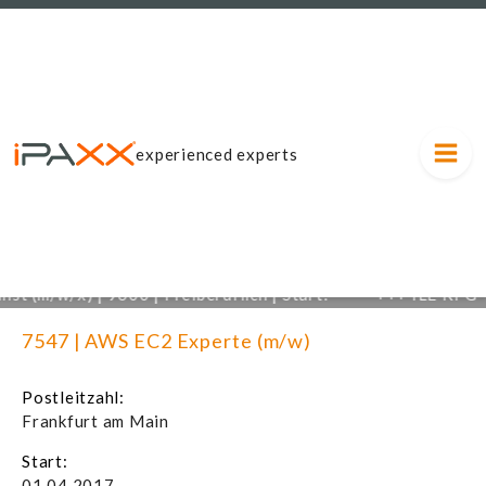
experienced experts
t (m/w/x) | 9600 | Freiberuflich | Start:
+++
ILE RPG-En
7 | Laufzeit: 31.12.2027 |
01
7547 | AWS EC2 Experte (m/w)
Postleitzahl:
Frankfurt am Main
Start:
01.04.2017